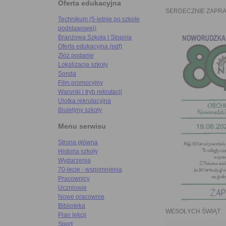
Oferta edukacyjna
SERDECZNIE ZAPR
Technikum (5-letnie po szkole
podstawowej)
Branżowa Szkoła I Stopnia
Oferta edukacyjna (pdf)
Złóż podanie
Lokalizacja szkoły
Sonda
Film promocyjny
Warunki i tryb rekrutacji
Ulotka rekrutacyjna
Biuletyny szkoły
Menu serwisu
Strona główna
Historia szkoły
Wydarzenia
70-lecie - wspomnienia
Pracownicy
Uczniowie
Nowe pracownie
Biblioteka
WESOŁYCH ŚWIĄT
Plan lekcji
Sport