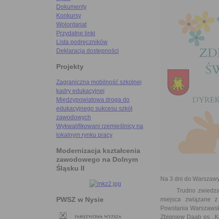
Dokumenty
Konkursy
Wolontariat
Przydatne linki
Lista podręczników
Deklaracja dostępności
Projekty
Zagraniczna mobilność szkolnej
kadry edukacyjnej
Międzypowiatowa droga do
edukacyjnego sukcesu szkół
zawodowych
Wykwalifikowani rzemieślnicy na
lokalnym rynku pracy
Modernizacja kształcenia
zawodowego na Dolnym
Śląsku II
Na 3 dni do Warszawy
Trudno zwiedzać War
PWSZ w Nysie
miejsca związane z
Powstania Warszawski
Zbigniew Daab ps. „K