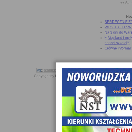
<< Star
No
SERDECZNIE Z
WESOŁYCH ŚW
Na 3 dni do War
Vogtland i my 
naszej szkole
Główne informac
Copyright by Daniel JabĹoĹski 2006-2021. All rights reserved