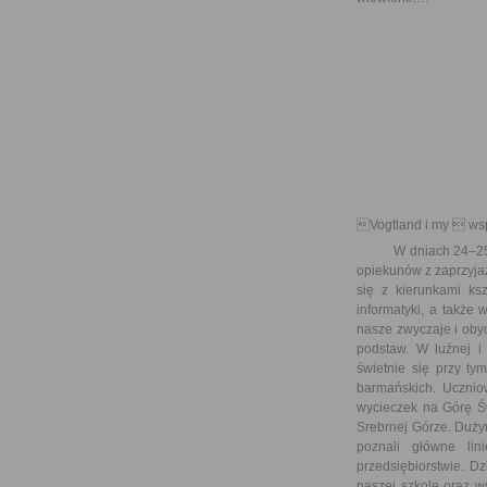
Vogtland i my  ws
W dniach 24–25 mar
opiekunów z zaprzyjaź
się z kierunkami ksz
informatyki, a także
nasze zwyczaje i obyc
podstaw. W luźnej i 
świetnie się przy ty
barmańskich. Ucznio
wycieczek na Górę Św
Srebrnej Górze. Duży
poznali główne lin
przedsiębiorstwie. D
naszej szkole oraz w