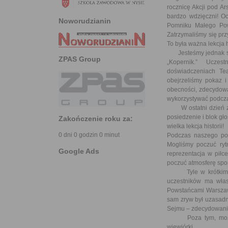
rocznicę Akcji pod A
bardzo wdzięczni! O
Noworudzianin
Pomniku Małego Pow
Zatrzymaliśmy się pr
To była ważna lekcja hi
Jesteśmy jednak szk
ZPAS Group
„Kopernik.” Uczes
doświadczeniach Te
obejrzeliśmy pokaz i
obecności, zdecydowa
wykorzystywać podczas
W ostatni dzień zwi
posiedzenie i blok g
Zakończenie roku za:
wielka lekcja historii!
0 dni 0 godzin 0 minut
Podczas naszego pob
Mogliśmy poczuć ryt
Google Ads
reprezentacja w pił
poczuć atmosferę spor
Tyle w krótkim spr
uczestników ma włas
Powstańcami Warszawsk
sam zryw był uzasadn
Sejmu – zdecydowanie
Poza tym, może kto
wiewiórki….