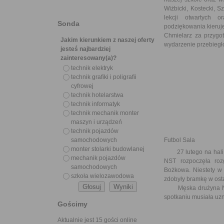
Wiżbicki, Kostecki, 
lekcji otwartych 
Sonda
podziękowania kieruj
Chmielarz za przygot
Jakim kierunkiem z naszej oferty
wydarzenie przebiegło
jesteś najbardziej
zainteresowany(a)?
technik elektryk
technik grafiki i poligrafii
cyfrowej
technik hotelarstwa
technik informatyk
technik mechanik monter
maszyn i urządzeń
technik pojazdów
samochodowych
Futbol Sala
monter stolarki budowlanej
27 lutego na hali CT
mechanik pojazdów
NST rozpoczęła roz
samochodowych
Bożkowa. Niestety w 
szkoła wielozawodowa
zdobyły bramkę w ost
Męska drużyna NST 
spotkaniu musiała uz
Gościmy
Aktualnie jest 15 gości online