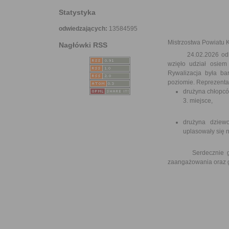
Statystyka
odwiedzających:
13584595
Mistrzostwa Powiatu 
Nagłówki RSS
24.02.2026 odbyły s
wzięło udział osiem
Rywalizacja była ba
poziomie. Reprezentan
drużyna chłopcó
3. miejsce,
drużyna dziewc
uplasowały się n
Serdecznie gratul
zaangażowania oraz 