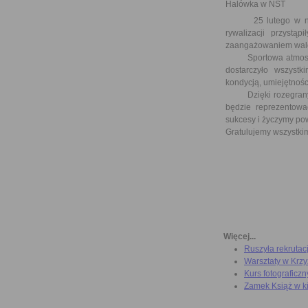
Halówka w NST
25 lutego w naszej
rywalizacji przystą
zaangażowaniem walcz
Sportowa atmosfera,
dostarczyło wszystk
kondycją, umiejętnoś
Dzięki rozegranym m
będzie reprezentow
sukcesy i życzymy pow
Gratulujemy wszystki
Więcej...
Ruszyła rekrutac
Warsztaty w Krz
Kurs fotograficzn
Zamek Książ w k